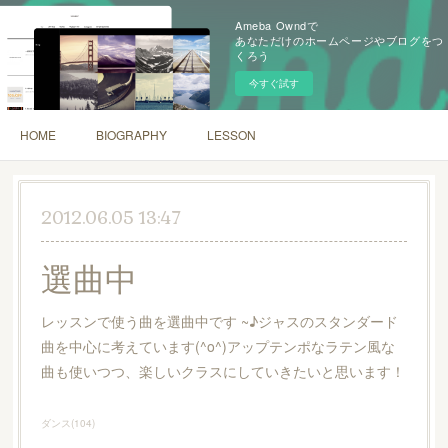
Ameba Owndで
あなただけのホームページやブログをつ
くろう
今すぐ試す
HOME
BIOGRAPHY
LESSON
2012.06.05 13:47
選曲中
レッスンで使う曲を選曲中です ~♪ジャスのスタンダード
曲を中心に考えています(^o^)アップテンポなラテン風な
曲も使いつつ、楽しいクラスにしていきたいと思います！
ダンス
(
104
)