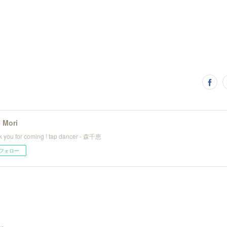
 Mori
 you for coming ! tap dancer - 森千恵
フォロー