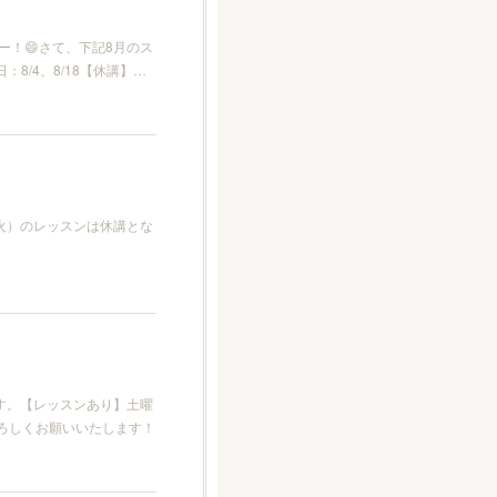
！😄さて、下記8月のス
日：8/4、8/18【休講】…
（火）のレッスンは休講とな
す。【レッスンあり】土曜
, 7/21よろしくお願いいたします！