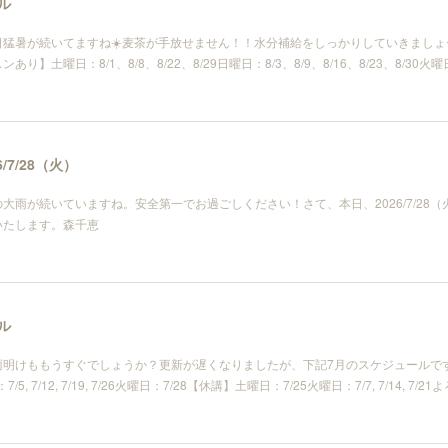
ル
猛暑が続いてますね☀️麦茶が手放せません！！水分補給をしっかりしていきましょー
】土曜日：8/1、8/8、8/22、8/29日曜日：8/3、8/9、8/16、8/23、8/30火曜
/7/28（火）
大雨が続いていますね。安全第一でお過ごしください！さて、本日、2026/7/28
いたします。森千恵
ル
雨明けももうすぐでしょうか？更新が遅くなりましたが、下記7月のスケジュールで
曜日：7/5, 7/12, 7/19, 7/26火曜日：7/28【休講】土曜日：7/25火曜日：7/7, 7/14