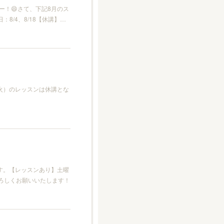
！😄さて、下記8月のス
日：8/4、8/18【休講】…
（火）のレッスンは休講とな
す。【レッスンあり】土曜
, 7/21よろしくお願いいたします！