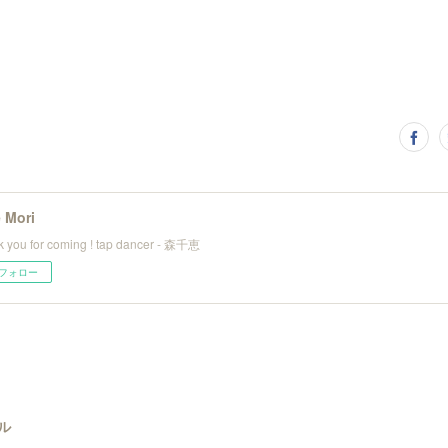
 Mori
 you for coming ! tap dancer - 森千恵
フォロー
ル