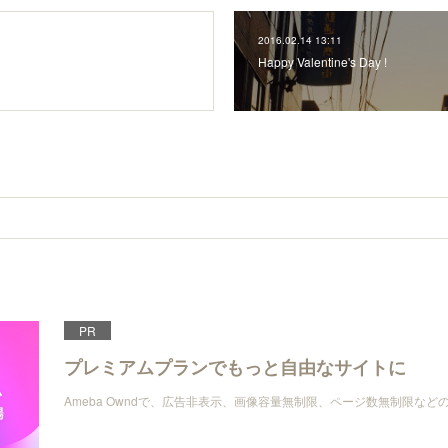
2016.02.14 13:11
Happy Valentine's Day !
PR
プレミアムプランでもっと自由なサイトに
Ameba Owndで、広告非表示、画像容量無制限、ページ数無制限な