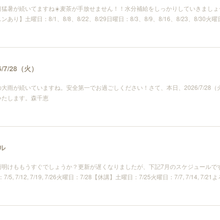
猛暑が続いてますね☀️麦茶が手放せません！！水分補給をしっかりしていきましょー
】土曜日：8/1、8/8、8/22、8/29日曜日：8/3、8/9、8/16、8/23、8/30火曜
/7/28（火）
大雨が続いていますね。安全第一でお過ごしください！さて、本日、2026/7/28
いたします。森千恵
ル
雨明けももうすぐでしょうか？更新が遅くなりましたが、下記7月のスケジュールで
曜日：7/5, 7/12, 7/19, 7/26火曜日：7/28【休講】土曜日：7/25火曜日：7/7, 7/14