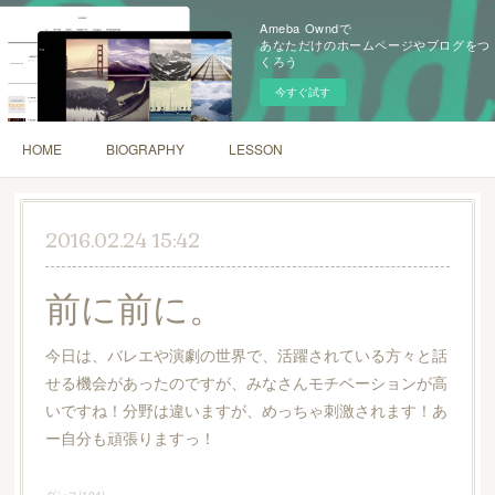
Ameba Owndで
あなただけのホームページやブログをつ
くろう
今すぐ試す
HOME
BIOGRAPHY
LESSON
2016.02.24 15:42
前に前に。
今日は、バレエや演劇の世界で、活躍されている方々と話
せる機会があったのですが、みなさんモチベーションが高
いですね！分野は違いますが、めっちゃ刺激されます！あ
ー自分も頑張りますっ！
ダンス
(
104
)