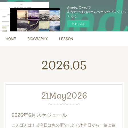
Ameba Owndで
あなただけのホームページやブログをつ
くろう
今すぐ試す
HOME
BIOGRAPHY
LESSON
2026
.
05
21
May
2026
2026年6月スケジュール
こんばんは！🌙今日は恵の雨でしたね☔️昨日から一気に気